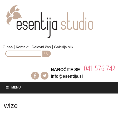
|
|
|
O nas
Kontakt
Delovni čas
Galerija slik
Search
for:
041 576 742
NAROČITE SE
info@esentija.si
MENU
wize