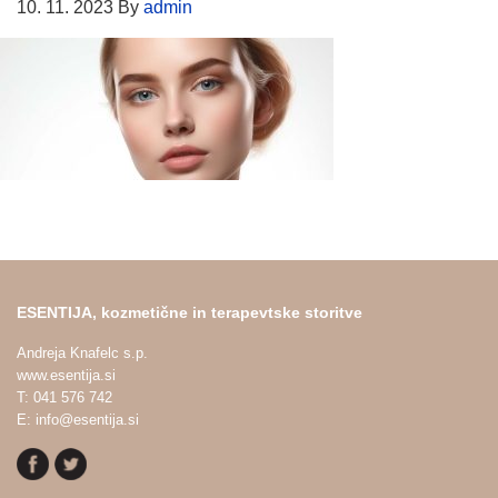
10. 11. 2023
By
admin
ESENTIJA, kozmetične in terapevtske storitve
Andreja Knafelc s.p.
www.esentija.si
T: 041 576 742
E: info@esentija.si