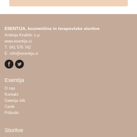
ESENTIJA, kozmetične in terapevtske storitve
Andreja Knafelc s.p.
www.esentija.si
T: 041 576 742
E: info@esentija.si
Esentija
O nas
Kontakt
Galerija slik
Cenik
Piškotki
Storitve