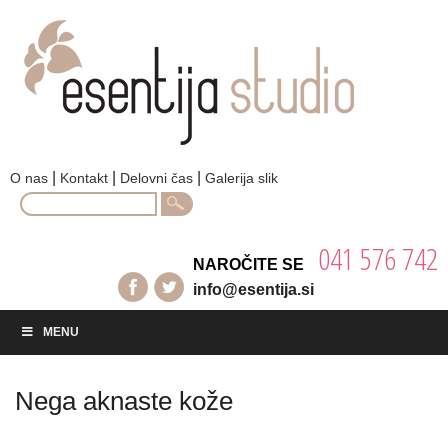
|
|
|
O nas
Kontakt
Delovni čas
Galerija slik
Search
for:
041 576 742
NAROČITE SE
info@esentija.si
MENU
Nega aknaste kože