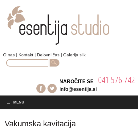
|
|
|
O nas
Kontakt
Delovni čas
Galerija slik
Search
for:
041 576 742
NAROČITE SE
info@esentija.si
MENU
Vakumska kavitacija