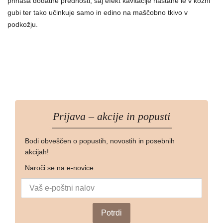
prinaša dodatne prednosti, saj efekt kavitacije nastane le v kožni
gubi ter tako učinkuje samo in edino na maščobno tkivo v
podkožju.
Prijava – akcije in popusti
Bodi obveščen o popustih, novostih in posebnih
akcijah!
Naroči se na e-novice: