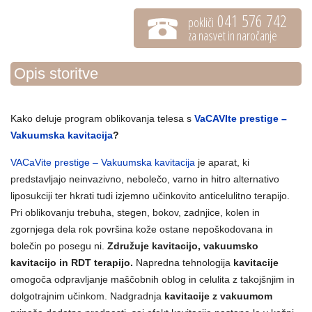
041 576 742
pokliči
za nasvet in naročanje
Opis storitve
Kako deluje program oblikovanja telesa s
VaCAVIte prestige –
Vakuumska kavitacija
?
VACaVite prestige – Vakuumska kavitacija
je aparat, ki
predstavljajo neinvazivno, nebolečo, varno in hitro alternativo
liposukciji ter hkrati tudi izjemno učinkovito anticelulitno terapijo.
Pri oblikovanju trebuha, stegen, bokov, zadnjice, kolen in
zgornjega dela rok površina kože ostane nepoškodovana in
bolečin po posegu ni.
Združuje kavitacijo, vakuumsko
kavitacijo in RDT terapijo.
Napredna tehnologija
kavitacije
omogoča odpravljanje maščobnih oblog in celulita z takojšnjim in
dolgotrajnim učinkom. Nadgradnja
kavitacije z vakuumom