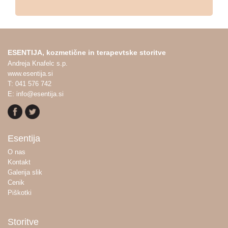
ESENTIJA, kozmetične in terapevtske storitve
Andreja Knafelc s.p.
www.esentija.si
T: 041 576 742
E: info@esentija.si
Esentija
O nas
Kontakt
Galerija slik
Cenik
Piškotki
Storitve