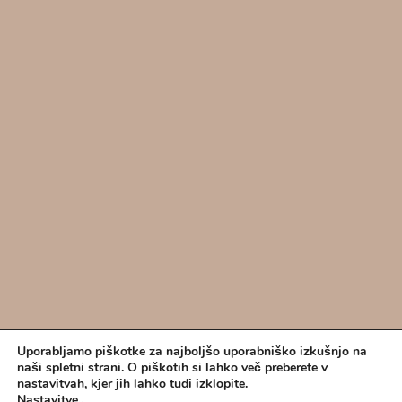
Uporabljamo piškotke za najboljšo uporabniško izkušnjo na
Lokacija:
naši spletni strani. O piškotih si lahko več preberete v
Gosposka ulica
nastavitvah, kjer jih lahko tudi izklopite.
Nastavitve.
.