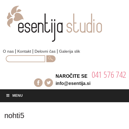
|
|
|
O nas
Kontakt
Delovni čas
Galerija slik
Search
for:
041 576 742
NAROČITE SE
info@esentija.si
MENU
nohti5