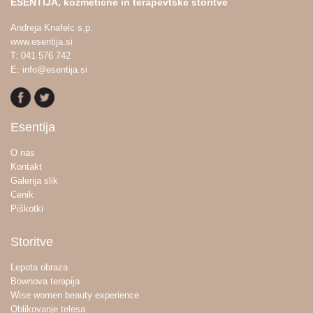
ESENTIJA, kozmetične in terapevtske storitve
Andreja Knafelc s.p.
www.esentija.si
T: 041 576 742
E: info@esentija.si
Esentija
O nas
Kontakt
Galerija slik
Cenik
Piškotki
Storitve
Lepota obraza
Bownova terapija
Wise women beauty experience
Oblikovanje telesa