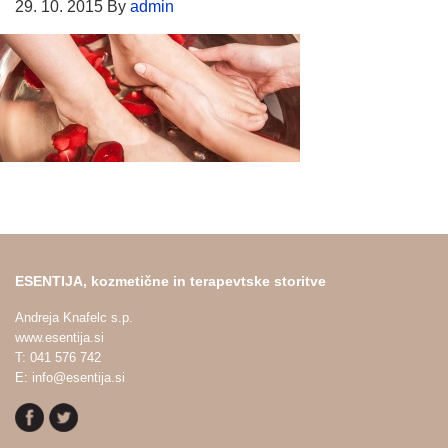
29. 10. 2015
By
admin
ESENTIJA, kozmetične in terapevtske storitve
Andreja Knafelc s.p.
www.esentija.si
T: 041 576 742
E: info@esentija.si