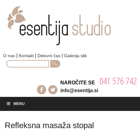
|
|
|
O nas
Kontakt
Delovni čas
Galerija slik
Search
for:
041 576 742
NAROČITE SE
info@esentija.si
MENU
Refleksna masaža stopal