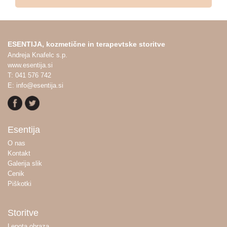
ESENTIJA, kozmetične in terapevtske storitve
Andreja Knafelc s.p.
www.esentija.si
T: 041 576 742
E: info@esentija.si
Esentija
O nas
Kontakt
Galerija slik
Cenik
Piškotki
Storitve
Lepota obraza