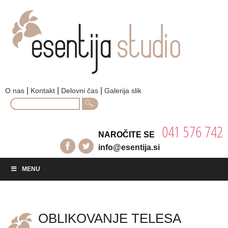
|
|
|
O nas
Kontakt
Delovni čas
Galerija slik
Search
for:
041 576 742
NAROČITE SE
info@esentija.si
MENU
OBLIKOVANJE TELESA