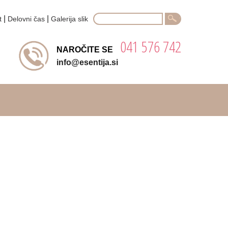
Search
|
|
t
Delovni čas
Galerija slik
for:
041 576 742
NAROČITE SE
info@esentija.si