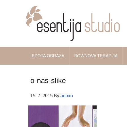
LEPOTA OBRAZA
BOWNOVA TERAPIJA
o-nas-slike
15. 7. 2015
By
admin