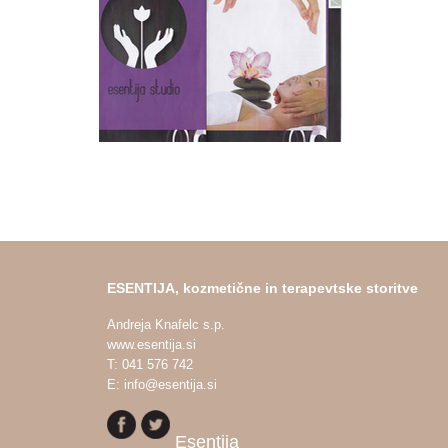
ESENTIJA, kozmetične in terapevtske storitve
Andreja Knafelc s.p.
www.esentija.si
T: 041 576 742
E: info@esentija.si
Esentija