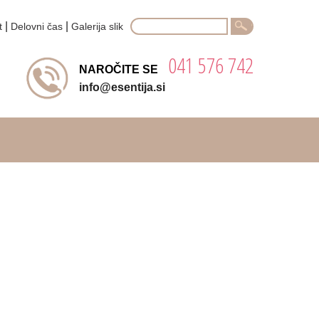
Search
|
|
t
Delovni čas
Galerija slik
for:
041 576 742
NAROČITE SE
info@esentija.si