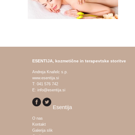
ESENTIJA, kozmetične in terapevtske storitve
Andreja Knafelc s.p.
www.esentija.si
T: 041 576 742
E: info@esentija.si
Esentija
O nas
Kontakt
Galerija slik