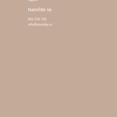
Naročite se
041 576 742
info@esentija.si