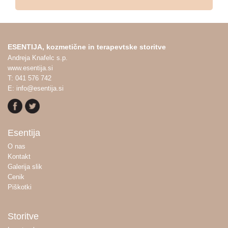
ESENTIJA, kozmetične in terapevtske storitve
Andreja Knafelc s.p.
www.esentija.si
T: 041 576 742
E: info@esentija.si
Esentija
O nas
Kontakt
Galerija slik
Cenik
Piškotki
Storitve