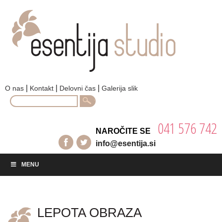
|
|
|
O nas
Kontakt
Delovni čas
Galerija slik
Search
for:
041 576 742
NAROČITE SE
info@esentija.si
MENU
LEPOTA OBRAZA