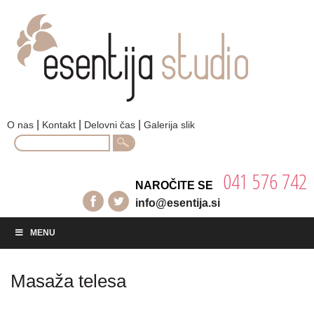
|
|
|
O nas
Kontakt
Delovni čas
Galerija slik
Search
for:
041 576 742
NAROČITE SE
info@esentija.si
MENU
Masaža telesa