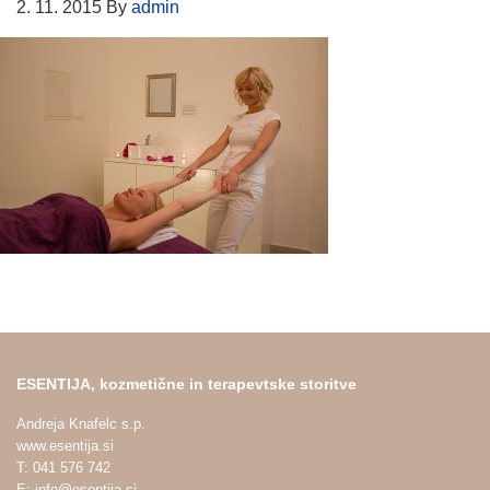
2. 11. 2015
By
admin
ESENTIJA, kozmetične in terapevtske storitve
Andreja Knafelc s.p.
www.esentija.si
T: 041 576 742
E: info@esentija.si