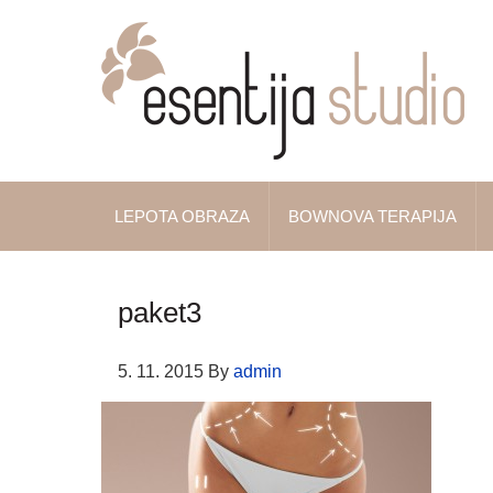
LEPOTA OBRAZA
BOWNOVA TERAPIJA
paket3
5. 11. 2015
By
admin