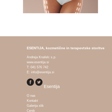
ESENTIJA, kozmetične in terapevtske storitve
Andreja Knafelc s.p.
www.esentija.si
T: 041 576 742
E: info@esentija.si
Esentija
O nas
Kontakt
Galerija slik
Cenik