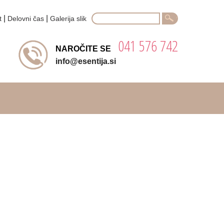
Search
|
|
t
Delovni čas
Galerija slik
for:
041 576 742
NAROČITE SE
info@esentija.si