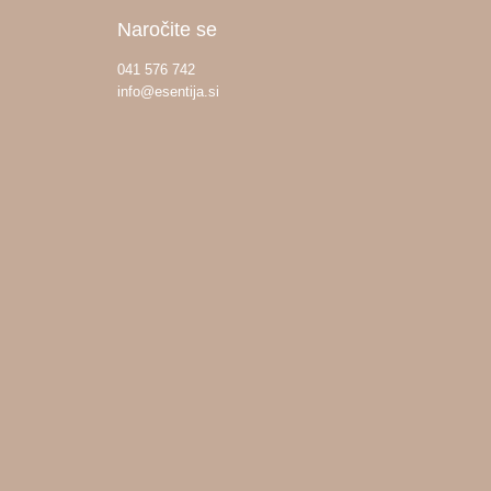
Naročite se
041 576 742
info@esentija.si